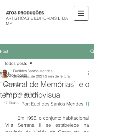
ATO3 PRODUÇÕES
ARTÍSTICAS E EDITORIAIS LTDA
ME
Post
Todos posts
Euclides Santos Mendes
Todos posts
26 de ago. de 2021
3 min de leitura
“Central de Memórias” e o
Começar
tempo audiovisual
Sua comunidade
Críticas
Por: Euclides Santos Mendes
[1]
	Em 1996, o conjunto habitacional 
Vila Serrana II se estabelece na 