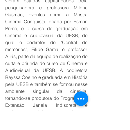
vieram estudos capitaneados pela 
pesquisadora e professora Milene 
Gusmão, eventos como a Mostra 
Cinema Conquista, criada por Esmon 
Primo, e o curso de graduação em 
Cinema e Audiovisual da UESB, do 
qual o codiretor de “Central de 
memórias”, Filipe Gama, é professor. 
Aliás, parte da equipe de realização do 
curta é oriunda do curso de Cinema e 
Audiovisual da UESB. A codiretora 
Rayssa Coelho é graduada em História 
pela UESB e também se formou nesse 
ambiente singular da cinefilia, 
tornando-se produtora do Programa de 
Extensão Janela Indiscreta e 
codiretora, também em parceria com 
Filipe Gama, de outro curta e de um 
site homônimo sobre a potência da 